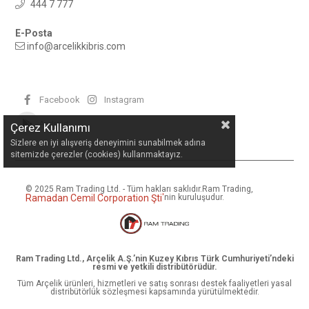
444 7 777
E-Posta
info@arcelikkibris.com
Facebook
Instagram
Android
Çerez Kullanımı
Sizlere en iyi alışveriş deneyimini sunabilmek adına
sitemizde çerezler (cookies) kullanmaktayız.
© 2025 Ram Trading Ltd. - Tüm hakları saklıdır.
Ram Trading,
Ramadan Cemil Corporation Şti
'
nin kuruluşudur.
Ram Trading Ltd., Arçelik A.Ş.’nin Kuzey Kıbrıs Türk Cumhuriyeti’ndeki
resmi ve yetkili distribütörüdür.
Tüm Arçelik ürünleri, hizmetleri ve satış sonrası destek faaliyetleri yasal
distribütörlük sözleşmesi kapsamında yürütülmektedir.