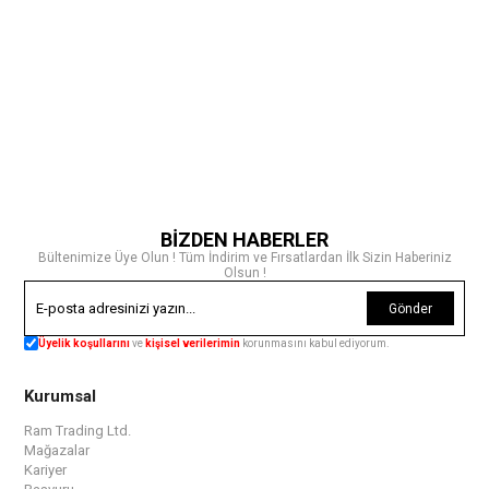
BİZDEN HABERLER
Bültenimize Üye Olun ! Tüm İndirim ve Fırsatlardan İlk Sizin Haberiniz
Olsun !
Gönder
Üyelik koşullarını
ve
kişisel verilerimin
korunmasını kabul ediyorum.
Kurumsal
Ram Trading Ltd.
Mağazalar
Kariyer