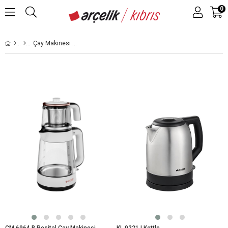
0
Çay Makinesi & Kettle
CM 6964 B Resital Çay Makinesi
KL 9221 I Kettle