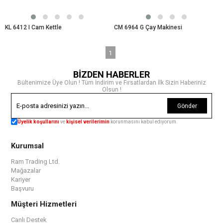
KL 6412 I Cam Kettle
CM 6964 G Çay Makinesi
1
BİZDEN HABERLER
Bültenimize Üye Olun ! Tüm İndirim ve Fırsatlardan İlk Sizin Haberiniz
Olsun !
Gönder
Üyelik koşullarını
ve
kişisel verilerimin
korunmasını kabul ediyorum.
Kurumsal
Ram Trading Ltd.
Mağazalar
Kariyer
Başvuru
Müşteri Hizmetleri
Canlı Destek