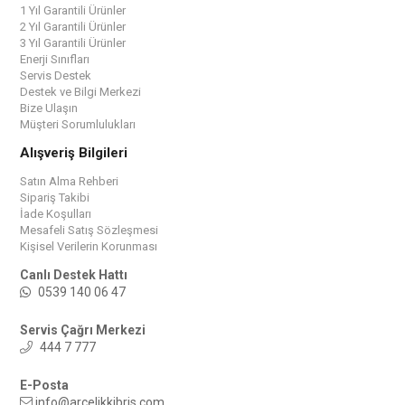
1 Yıl Garantili Ürünler
2 Yıl Garantili Ürünler
3 Yıl Garantili Ürünler
Enerji Sınıfları
Servis Destek
Destek ve Bilgi Merkezi
Bize Ulaşın
Müşteri Sorumlulukları
Alışveriş Bilgileri
Satın Alma Rehberi
Sipariş Takibi
İade Koşulları
Mesafeli Satış Sözleşmesi
Kişisel Verilerin Korunması
Canlı Destek Hattı
0539 140 06 47
Servis Çağrı Merkezi
444 7 777
E-Posta
info@arcelikkibris.com