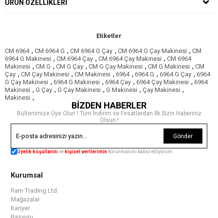
ÜRÜN ÖZELLIKLERI
Etiketler
,
,
,
,
CM 6964
CM 6964 G
CM 6964 G Çay
CM 6964 G Çay Makinesi
CM
,
,
,
6964 G Makinesi
CM 6964 Çay
CM 6964 Çay Makinesi
CM 6964
,
,
,
,
,
Makinesi
CM G
CM G Çay
CM G Çay Makinesi
CM G Makinesi
CM
,
,
,
,
,
,
Çay
CM Çay Makinesi
CM Makinesi
6964
6964 G
6964 G Çay
6964
,
,
,
,
G Çay Makinesi
6964 G Makinesi
6964 Çay
6964 Çay Makinesi
6964
,
,
,
,
,
Makinesi
G Çay
G Çay Makinesi
G Makinesi
Çay Makinesi
,
Makinesi
BİZDEN HABERLER
Bültenimize Üye Olun ! Tüm İndirim ve Fırsatlardan İlk Sizin Haberiniz
Olsun !
Gönder
Üyelik koşullarını
ve
kişisel verilerimin
korunmasını kabul ediyorum.
Kurumsal
Ram Trading Ltd.
Mağazalar
Kariyer
Başvuru