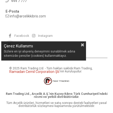
444 7 777
E-Posta
info@arcelikkibris.com
Facebook
Instagram
Android
Çerez Kullanımı
Sizlere en iyi alışveriş deneyimini sunabilmek adına
sitemizde çerezler (cookies) kullanmaktayız.
© 2025 Ram Trading Ltd. - Tüm hakları saklıdır.
Ram Trading,
Ramadan Cemil Corporation Şti
'
nin kuruluşudur.
Ram Trading Ltd., Arçelik A.Ş.’nin Kuzey Kıbrıs Türk Cumhuriyeti’ndeki
resmi ve yetkili distribütörüdür.
Tüm Arçelik ürünleri, hizmetleri ve satış sonrası destek faaliyetleri yasal
distribütörlük sözleşmesi kapsamında yürütülmektedir.