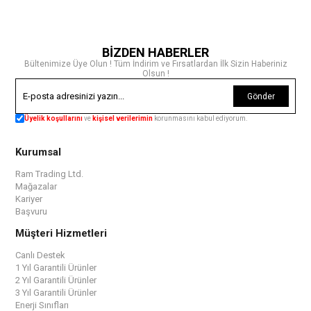
BİZDEN HABERLER
Bültenimize Üye Olun ! Tüm İndirim ve Fırsatlardan İlk Sizin Haberiniz
Olsun !
Gönder
Üyelik koşullarını
ve
kişisel verilerimin
korunmasını kabul ediyorum.
Kurumsal
Ram Trading Ltd.
Mağazalar
Kariyer
Başvuru
Müşteri Hizmetleri
Canlı Destek
1 Yıl Garantili Ürünler
2 Yıl Garantili Ürünler
3 Yıl Garantili Ürünler
Enerji Sınıfları