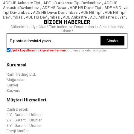
,
,
ADE HB Ankastre Tipi
ADE HB Ankastre Tipi Davlumbaz
ADE HB
,
,
,
Ankastre Davlumbaz
ADE HB Duvar
ADE HB Duvar Tipi
ADE HB Duvar
,
,
,
Tipi Davlumbaz
ADE HB Duvar Davlumbaz
ADE HB Tipi
ADE HB Tipi
,
,
,
,
Davlumbaz
ADE HB Davlumbaz
ADE Ankastre
ADE Ankastre Duvar
BİZDEN HABERLER
Bültenimize Üye Olun ! Tüm İndirim ve Fırsatlardan İlk Sizin Haberiniz
Olsun !
Gönder
Üyelik koşullarını
ve
kişisel verilerimin
korunmasını kabul ediyorum.
Kurumsal
Ram Trading Ltd.
Mağazalar
Kariyer
Başvuru
Müşteri Hizmetleri
Canlı Destek
1 Yıl Garantili Ürünler
2 Yıl Garantili Ürünler
3 Yıl Garantili Ürünler
Enerji Sınıfları