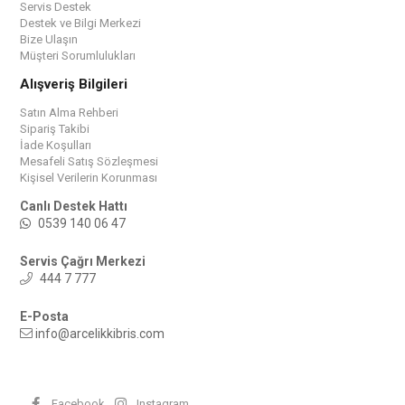
Servis Destek
Destek ve Bilgi Merkezi
Bize Ulaşın
Müşteri Sorumlulukları
Alışveriş Bilgileri
Satın Alma Rehberi
Sipariş Takibi
İade Koşulları
Mesafeli Satış Sözleşmesi
Kişisel Verilerin Korunması
Canlı Destek Hattı
0539 140 06 47
Servis Çağrı Merkezi
444 7 777
E-Posta
info@arcelikkibris.com
Facebook
Instagram