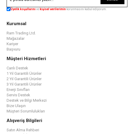
Üyelik koşullarını
ve
kişisel verilerimin
korunmasını kabul ediyorum.
Kurumsal
Ram Trading Ltd.
Mağazalar
Kariyer
Başvuru
Müşteri Hizmetleri
Canlı Destek
1 Yıl Garantili Ürünler
2 Yıl Garantili Ürünler
3 Yıl Garantili Ürünler
Enerji Sınıfları
Servis Destek
Destek ve Bilgi Merkezi
Bize Ulaşın
Müşteri Sorumlulukları
Alışveriş Bilgileri
Satın Alma Rehberi