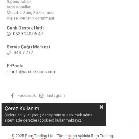
Sipariş Takibi
İade Koşulları
Mesafeli Satış Sözleşmesi
Kişisel Verilerin Korunması
Canlı Destek Hattı
0539 140 06 47
Servis Çağrı Merkezi
444 7 777
E-Posta
info@arcelikkibris.com
Facebook
Instagram
Android
Çerez Kullanımı
Sizlere en iyi alışveriş deneyimini sunabilmek adına
sitemizde çerezler (cookies) kullanmaktayız.
© 2025 Ram Trading Ltd. - Tüm hakları saklıdır.
Ram Trading,