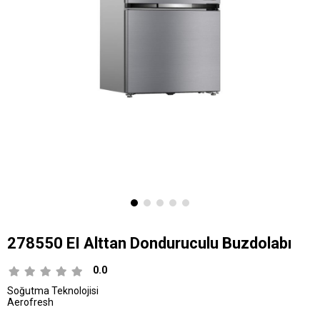
278550 EI Alttan Donduruculu Buzdolabı
0.0
Soğutma Teknolojisi
Aerofresh