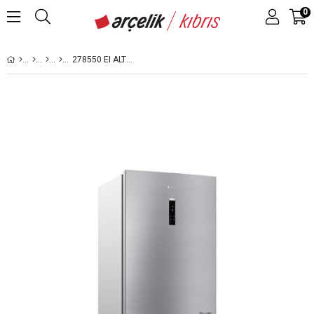
0
278550 EI ALTTAN DONDURUCULU BUZDOLABI