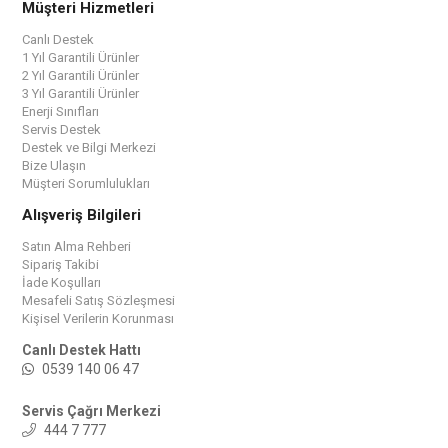
Müşteri Hizmetleri
Canlı Destek
1 Yıl Garantili Ürünler
2 Yıl Garantili Ürünler
3 Yıl Garantili Ürünler
Enerji Sınıfları
Servis Destek
Destek ve Bilgi Merkezi
Bize Ulaşın
Müşteri Sorumlulukları
Alışveriş Bilgileri
Satın Alma Rehberi
Sipariş Takibi
İade Koşulları
Mesafeli Satış Sözleşmesi
Kişisel Verilerin Korunması
Canlı Destek Hattı
0539 140 06 47
Servis Çağrı Merkezi
444 7 777