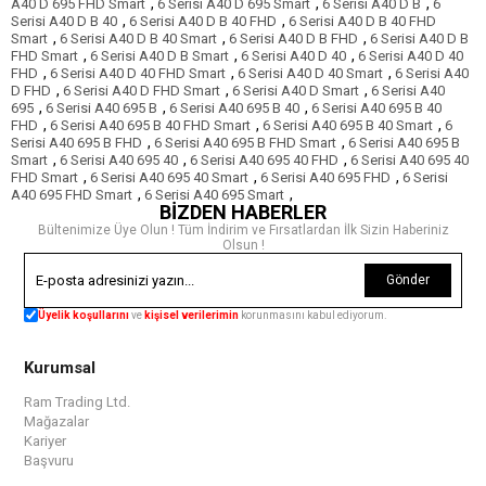
,
,
,
A40 D 695 FHD Smart
6 Serisi A40 D 695 Smart
6 Serisi A40 D B
6
,
,
Serisi A40 D B 40
6 Serisi A40 D B 40 FHD
6 Serisi A40 D B 40 FHD
,
,
,
Smart
6 Serisi A40 D B 40 Smart
6 Serisi A40 D B FHD
6 Serisi A40 D B
,
,
,
FHD Smart
6 Serisi A40 D B Smart
6 Serisi A40 D 40
6 Serisi A40 D 40
,
,
,
FHD
6 Serisi A40 D 40 FHD Smart
6 Serisi A40 D 40 Smart
6 Serisi A40
,
,
,
D FHD
6 Serisi A40 D FHD Smart
6 Serisi A40 D Smart
6 Serisi A40
,
,
,
695
6 Serisi A40 695 B
6 Serisi A40 695 B 40
6 Serisi A40 695 B 40
,
,
,
FHD
6 Serisi A40 695 B 40 FHD Smart
6 Serisi A40 695 B 40 Smart
6
,
,
Serisi A40 695 B FHD
6 Serisi A40 695 B FHD Smart
6 Serisi A40 695 B
,
,
,
Smart
6 Serisi A40 695 40
6 Serisi A40 695 40 FHD
6 Serisi A40 695 40
,
,
,
FHD Smart
6 Serisi A40 695 40 Smart
6 Serisi A40 695 FHD
6 Serisi
,
,
A40 695 FHD Smart
6 Serisi A40 695 Smart
BİZDEN HABERLER
Bültenimize Üye Olun ! Tüm İndirim ve Fırsatlardan İlk Sizin Haberiniz
Olsun !
Gönder
Üyelik koşullarını
ve
kişisel verilerimin
korunmasını kabul ediyorum.
Kurumsal
Ram Trading Ltd.
Mağazalar
Kariyer
Başvuru