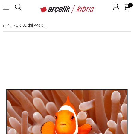
0
6 SERISI A40 D 695 B / 40'' FHD SMART ANDROID TV