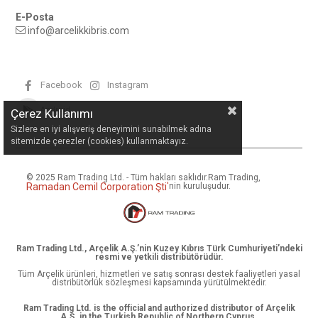
E-Posta
info@arcelikkibris.com
Facebook
Instagram
Android
Çerez Kullanımı
Sizlere en iyi alışveriş deneyimini sunabilmek adına
sitemizde çerezler (cookies) kullanmaktayız.
© 2025 Ram Trading Ltd. - Tüm hakları saklıdır.
Ram Trading,
Ramadan Cemil Corporation Şti
'
nin kuruluşudur.
Ram Trading Ltd., Arçelik A.Ş.’nin Kuzey Kıbrıs Türk Cumhuriyeti’ndeki
resmi ve yetkili distribütörüdür.
Tüm Arçelik ürünleri, hizmetleri ve satış sonrası destek faaliyetleri yasal
distribütörlük sözleşmesi kapsamında yürütülmektedir.
Ram Trading Ltd. is the official and authorized distributor of Arçelik
A.Ş. in the Turkish Republic of Northern Cyprus.