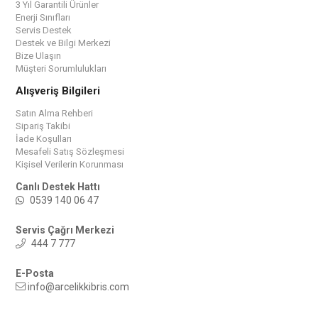
3 Yıl Garantili Ürünler
Enerji Sınıfları
Servis Destek
Destek ve Bilgi Merkezi
Bize Ulaşın
Müşteri Sorumlulukları
Alışveriş Bilgileri
Satın Alma Rehberi
Sipariş Takibi
İade Koşulları
Mesafeli Satış Sözleşmesi
Kişisel Verilerin Korunması
Canlı Destek Hattı
0539 140 06 47
Servis Çağrı Merkezi
444 7 777
E-Posta
info@arcelikkibris.com