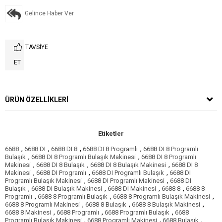
Gelince Haber Ver
TAVSIYE
ET
ÜRÜN ÖZELLIKLERI
Etiketler
,
,
,
,
6688
6688 DI
6688 DI 8
6688 DI 8 Programlı
6688 DI 8 Programlı
,
,
Bulaşık
6688 DI 8 Programlı Bulaşık Makinesi
6688 DI 8 Programlı
,
,
,
Makinesi
6688 DI 8 Bulaşık
6688 DI 8 Bulaşık Makinesi
6688 DI 8
,
,
,
Makinesi
6688 DI Programlı
6688 DI Programlı Bulaşık
6688 DI
,
,
Programlı Bulaşık Makinesi
6688 DI Programlı Makinesi
6688 DI
,
,
,
,
Bulaşık
6688 DI Bulaşık Makinesi
6688 DI Makinesi
6688 8
6688 8
,
,
,
Programlı
6688 8 Programlı Bulaşık
6688 8 Programlı Bulaşık Makinesi
,
,
,
6688 8 Programlı Makinesi
6688 8 Bulaşık
6688 8 Bulaşık Makinesi
,
,
,
6688 8 Makinesi
6688 Programlı
6688 Programlı Bulaşık
6688
,
,
,
Programlı Bulaşık Makinesi
6688 Programlı Makinesi
6688 Bulaşık