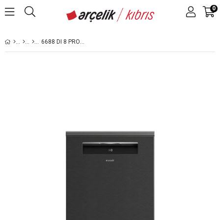
0
6688 DI 8 PROGRAMLI BULAŞIK MAKINESI