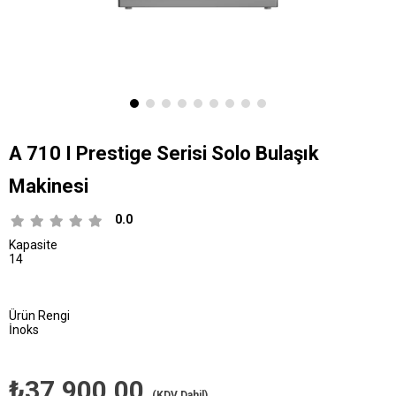
A 710 I Prestige Serisi Solo Bulaşık
Makinesi
0.0
Kapasite
14
Ürün Rengi
İnoks
₺37.900,00
(KDV Dahil)