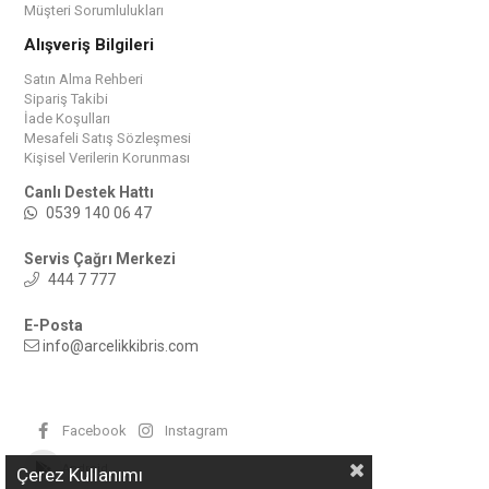
Müşteri Sorumlulukları
Alışveriş Bilgileri
Satın Alma Rehberi
Sipariş Takibi
İade Koşulları
Mesafeli Satış Sözleşmesi
Kişisel Verilerin Korunması
Canlı Destek Hattı
0539 140 06 47
Servis Çağrı Merkezi
444 7 777
E-Posta
info@arcelikkibris.com
Facebook
Instagram
Android
Çerez Kullanımı