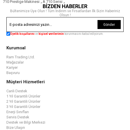
,
,
710 Prestige Makinesi
A 710 Serisi
BİZDEN HABERLER
Bültenimize Üye Olun ! Tüm İndirim ve Fırsatlardan İlk Sizin Haberiniz
Olsun !
Gönder
Üyelik koşullarını
ve
kişisel verilerimin
korunmasını kabul ediyorum.
Kurumsal
Ram Trading Ltd.
Mağazalar
Kariyer
Başvuru
Müşteri Hizmetleri
Canlı Destek
1 Yıl Garantili Ürünler
2 Yıl Garantili Ürünler
3 Yıl Garantili Ürünler
Enerji Sınıfları
Servis Destek
Destek ve Bilgi Merkezi
Bize Ulaşın