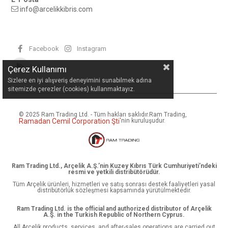
info@arcelikkibris.com
Facebook
Instagram
Android
Çerez Kullanımı
Sizlere en iyi alışveriş deneyimini sunabilmek adına
sitemizde çerezler (cookies) kullanmaktayız.
© 2025 Ram Trading Ltd. - Tüm hakları saklıdır.
Ram Trading,
Ramadan Cemil Corporation Şti
'
nin kuruluşudur.
Ram Trading Ltd., Arçelik A.Ş.’nin Kuzey Kıbrıs Türk Cumhuriyeti’ndeki
resmi ve yetkili distribütörüdür.
Tüm Arçelik ürünleri, hizmetleri ve satış sonrası destek faaliyetleri yasal
distribütörlük sözleşmesi kapsamında yürütülmektedir.
Ram Trading Ltd. is the official and authorized distributor of Arçelik
A.Ş. in the Turkish Republic of Northern Cyprus.
All Arçelik products, services, and after-sales operations are carried out