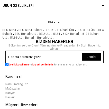
ÜRÜN ÖZELLIKLERI
Etiketler
,
,
,
,
BEU 5124
BEU 5124 Buharlı
BEU 5124 Buharlı Ütü
BEU 5124 Ütü
BEU
,
,
,
,
,
Buharlı
BEU Buharlı Ütü
BEU Ütü
5124
5124 Buharlı
5124 Buharlı
,
,
,
,
Ütü
5124 Ütü
Buharlı
Buharlı Ütü
BİZDEN HABERLER
Bültenimize Üye Olun ! Tüm İndirim ve Fırsatlardan İlk Sizin Haberiniz
Olsun !
Gönder
Üyelik koşullarını
ve
kişisel verilerimin
korunmasını kabul ediyorum.
Kurumsal
Ram Trading Ltd.
Mağazalar
Kariyer
Başvuru
Müşteri Hizmetleri