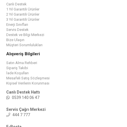
Canlı Destek
1 Yıl Garantili Ürünler
2 Yıl Garantili Ürünler
3 Yıl Garantili Ürünler
Enerji Sınıfları
Servis Destek
Destek ve Bilgi Merkezi
Bize Ulaşın
Müşteri Sorumlulukları
Alışveriş Bilgileri
Satın Alma Rehberi
Sipariş Takibi
İade Koşulları
Mesafeli Satış Sözleşmesi
Kişisel Verilerin Korunması
Canlı Destek Hattı
0539 140 06 47
Servis Çağrı Merkezi
444 7 777
E-Posta