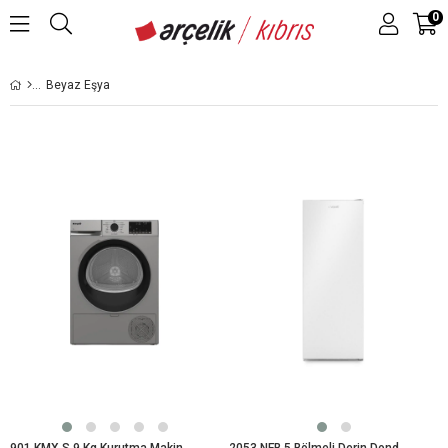
0
Beyaz Eşya
901 KMX S 9 Kg Kurutma Makinesi
2053 NFB 5 Bölmeli Derin Dondurucu