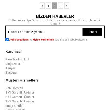
<
1
2
3
>
BİZDEN HABERLER
Bültenimize Üye Olun ! Tüm İndirim ve Fırsatlardan İlk Sizin Haberiniz
Olsun !
Gönder
Üyelik koşullarını
ve
kişisel verilerimin
korunmasını kabul ediyorum.
Kurumsal
Ram Trading Ltd.
Mağazalar
Kariyer
Başvuru
Müşteri Hizmetleri
Canlı Destek
1 Yıl Garantili Ürünler
2 Yıl Garantili Ürünler
3 Yıl Garantili Ürünler
Enerji Sınıfları