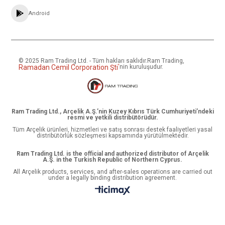
Android
© 2025 Ram Trading Ltd. - Tüm hakları saklıdır.
Ram Trading,
Ramadan Cemil Corporation Şti
'
nin kuruluşudur.
Ram Trading Ltd., Arçelik A.Ş.’nin Kuzey Kıbrıs Türk Cumhuriyeti’ndeki
resmi ve yetkili distribütörüdür.
Tüm Arçelik ürünleri, hizmetleri ve satış sonrası destek faaliyetleri yasal
distribütörlük sözleşmesi kapsamında yürütülmektedir.
Ram Trading Ltd. is the official and authorized distributor of Arçelik
A.Ş. in the Turkish Republic of Northern Cyprus.
All Arçelik products, services, and after-sales operations are carried out
under a legally binding distribution agreement.