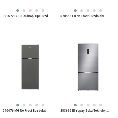
391572 ESC Gardırop Tipi Buzdolabı
578556 EB No Frost Buzdolabı
570476 MG No Frost Buzdolabı
283616 EI Yapay Zeka Teknolojili Alttan Donduruculu Buzdolabı