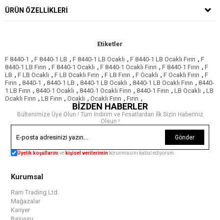
ÜRÜN ÖZELLIKLERI
Etiketler
,
,
,
,
F 8440-1
F 8440-1 LB
F 8440-1 LB Ocaklı
F 8440-1 LB Ocaklı Fırın
F
,
,
,
,
8440-1 LB Fırın
F 8440-1 Ocaklı
F 8440-1 Ocaklı Fırın
F 8440-1 Fırın
F
,
,
,
,
,
,
LB
F LB Ocaklı
F LB Ocaklı Fırın
F LB Fırın
F Ocaklı
F Ocaklı Fırın
F
,
,
,
,
,
Fırın
8440-1
8440-1 LB
8440-1 LB Ocaklı
8440-1 LB Ocaklı Fırın
8440-
,
,
,
,
,
1 LB Fırın
8440-1 Ocaklı
8440-1 Ocaklı Fırın
8440-1 Fırın
LB Ocaklı
LB
,
,
,
,
,
Ocaklı Fırın
LB Fırın
Ocaklı
Ocaklı Fırın
Fırın
BİZDEN HABERLER
Bültenimize Üye Olun ! Tüm İndirim ve Fırsatlardan İlk Sizin Haberiniz
Olsun !
Gönder
Üyelik koşullarını
ve
kişisel verilerimin
korunmasını kabul ediyorum.
Kurumsal
Ram Trading Ltd.
Mağazalar
Kariyer
Başvuru