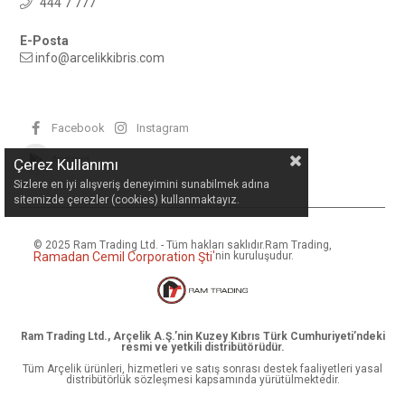
444 7 777
E-Posta
info@arcelikkibris.com
Facebook
Instagram
Android
Çerez Kullanımı
Sizlere en iyi alışveriş deneyimini sunabilmek adına
sitemizde çerezler (cookies) kullanmaktayız.
© 2025 Ram Trading Ltd. - Tüm hakları saklıdır.
Ram Trading,
Ramadan Cemil Corporation Şti
'
nin kuruluşudur.
Ram Trading Ltd., Arçelik A.Ş.’nin Kuzey Kıbrıs Türk Cumhuriyeti’ndeki
resmi ve yetkili distribütörüdür.
Tüm Arçelik ürünleri, hizmetleri ve satış sonrası destek faaliyetleri yasal
distribütörlük sözleşmesi kapsamında yürütülmektedir.