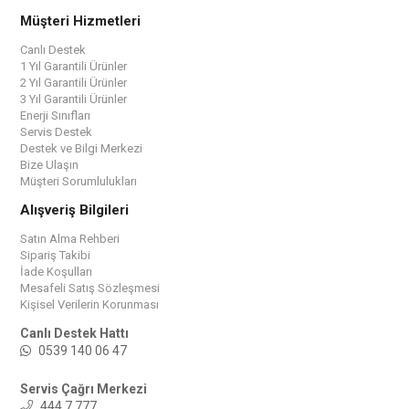
Müşteri Hizmetleri
Canlı Destek
1 Yıl Garantili Ürünler
2 Yıl Garantili Ürünler
3 Yıl Garantili Ürünler
Enerji Sınıfları
Servis Destek
Destek ve Bilgi Merkezi
Bize Ulaşın
Müşteri Sorumlulukları
Alışveriş Bilgileri
Satın Alma Rehberi
Sipariş Takibi
İade Koşulları
Mesafeli Satış Sözleşmesi
Kişisel Verilerin Korunması
Canlı Destek Hattı
0539 140 06 47
Servis Çağrı Merkezi
444 7 777