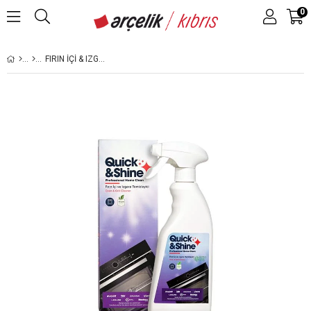
0
FIRIN IÇI & IZGARA TEMIZLEYICI