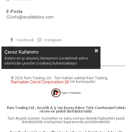
E-Posta
info@arcelikkibris.com
Facebook
Instagram
Android
Çerez Kullanımı
Sizlere en iyi alışveriş deneyimini sunabilmek adına
sitemizde çerezler (cookies) kullanmaktayız.
© 2025 Ram Trading Ltd. - Tüm hakları saklıdır.
Ram Trading,
Ramadan Cemil Corporation Şti
'
nin kuruluşudur.
Ram Trading Ltd., Arçelik A.Ş.’nin Kuzey Kıbrıs Türk Cumhuriyeti’ndeki
resmi ve yetkili distribütörüdür.
Tüm Arçelik ürünleri, hizmetleri ve satış sonrası destek faaliyetleri yasal
distribütörlük sözleşmesi kapsamında yürütülmektedir.