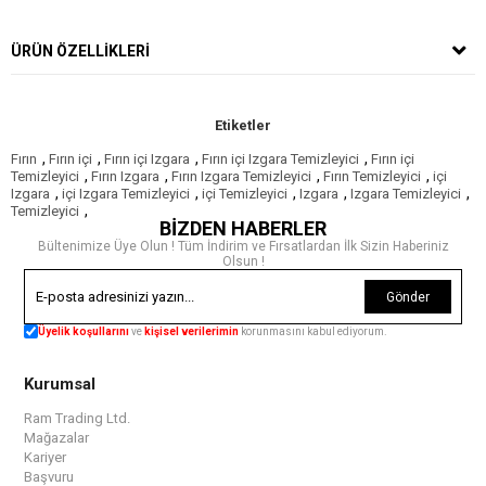
ÜRÜN ÖZELLIKLERI
Etiketler
,
,
,
,
Fırın
Fırın içi
Fırın içi Izgara
Fırın içi Izgara Temizleyici
Fırın içi
,
,
,
,
Temizleyici
Fırın Izgara
Fırın Izgara Temizleyici
Fırın Temizleyici
içi
,
,
,
,
,
Izgara
içi Izgara Temizleyici
içi Temizleyici
Izgara
Izgara Temizleyici
,
Temizleyici
BİZDEN HABERLER
Bültenimize Üye Olun ! Tüm İndirim ve Fırsatlardan İlk Sizin Haberiniz
Olsun !
Gönder
Üyelik koşullarını
ve
kişisel verilerimin
korunmasını kabul ediyorum.
Kurumsal
Ram Trading Ltd.
Mağazalar
Kariyer
Başvuru