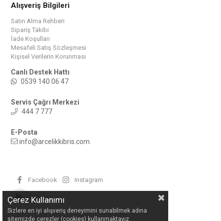
Alışveriş Bilgileri
Satın Alma Rehberi
Sipariş Takibi
İade Koşulları
Mesafeli Satış Sözleşmesi
Kişisel Verilerin Korunması
Canlı Destek Hattı
0539 140 06 47
Servis Çağrı Merkezi
444 7 777
E-Posta
info@arcelikkibris.com
Facebook
Instagram
Android
Çerez Kullanımı
Sizlere en iyi alışveriş deneyimini sunabilmek adına
sitemizde çerezler (cookies) kullanmaktayız.