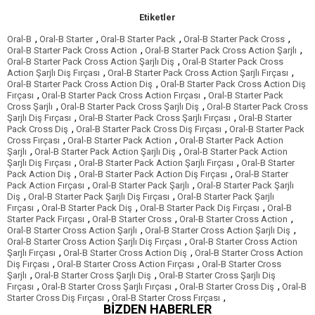
Etiketler
,
,
,
,
Oral-B
Oral-B Starter
Oral-B Starter Pack
Oral-B Starter Pack Cross
,
,
Oral-B Starter Pack Cross Action
Oral-B Starter Pack Cross Action Şarjlı
,
Oral-B Starter Pack Cross Action Şarjlı Diş
Oral-B Starter Pack Cross
,
,
Action Şarjlı Diş Fırçası
Oral-B Starter Pack Cross Action Şarjlı Fırçası
,
Oral-B Starter Pack Cross Action Diş
Oral-B Starter Pack Cross Action Diş
,
,
Fırçası
Oral-B Starter Pack Cross Action Fırçası
Oral-B Starter Pack
,
,
Cross Şarjlı
Oral-B Starter Pack Cross Şarjlı Diş
Oral-B Starter Pack Cross
,
,
Şarjlı Diş Fırçası
Oral-B Starter Pack Cross Şarjlı Fırçası
Oral-B Starter
,
,
Pack Cross Diş
Oral-B Starter Pack Cross Diş Fırçası
Oral-B Starter Pack
,
,
Cross Fırçası
Oral-B Starter Pack Action
Oral-B Starter Pack Action
,
,
Şarjlı
Oral-B Starter Pack Action Şarjlı Diş
Oral-B Starter Pack Action
,
,
Şarjlı Diş Fırçası
Oral-B Starter Pack Action Şarjlı Fırçası
Oral-B Starter
,
,
Pack Action Diş
Oral-B Starter Pack Action Diş Fırçası
Oral-B Starter
,
,
Pack Action Fırçası
Oral-B Starter Pack Şarjlı
Oral-B Starter Pack Şarjlı
,
,
Diş
Oral-B Starter Pack Şarjlı Diş Fırçası
Oral-B Starter Pack Şarjlı
,
,
,
Fırçası
Oral-B Starter Pack Diş
Oral-B Starter Pack Diş Fırçası
Oral-B
,
,
,
Starter Pack Fırçası
Oral-B Starter Cross
Oral-B Starter Cross Action
,
,
Oral-B Starter Cross Action Şarjlı
Oral-B Starter Cross Action Şarjlı Diş
,
Oral-B Starter Cross Action Şarjlı Diş Fırçası
Oral-B Starter Cross Action
,
,
Şarjlı Fırçası
Oral-B Starter Cross Action Diş
Oral-B Starter Cross Action
,
,
Diş Fırçası
Oral-B Starter Cross Action Fırçası
Oral-B Starter Cross
,
,
Şarjlı
Oral-B Starter Cross Şarjlı Diş
Oral-B Starter Cross Şarjlı Diş
,
,
,
Fırçası
Oral-B Starter Cross Şarjlı Fırçası
Oral-B Starter Cross Diş
Oral-B
,
,
Starter Cross Diş Fırçası
Oral-B Starter Cross Fırçası
BİZDEN HABERLER