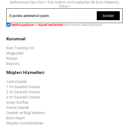
Bültenimize Üye Olun ! Tüm İndirim ve Fırsatlardan İlk Sizin Haberiniz
Olsun !
Gönder
Üyelik koşullarını
ve
kişisel verilerimin
korunmasını kabul ediyorum.
Kurumsal
Ram Trading Ltd.
Mağazalar
Kariyer
Başvuru
Müşteri Hizmetleri
Canlı Destek
1 Yıl Garantili Ürünler
2 Yıl Garantili Ürünler
3 Yıl Garantili Ürünler
Enerji Sınıfları
Servis Destek
Destek ve Bilgi Merkezi
Bize Ulaşın
Müşteri Sorumlulukları