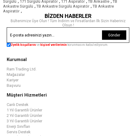
,
,
,
,
Sürgülü
171 Sürgülü Aspiratör
171 Aspiratör
TB Ankastre
TB
,
,
Ankastre Sürgülü
TB Ankastre Sürgülü Aspiratör
TB Ankastre
,
Aspiratör
BİZDEN HABERLER
Bültenimize Üye Olun ! Tüm İndirim ve Fırsatlardan İlk Sizin Haberiniz
Olsun !
Gönder
Üyelik koşullarını
ve
kişisel verilerimin
korunmasını kabul ediyorum.
Kurumsal
Ram Trading Ltd.
Mağazalar
Kariyer
Başvuru
Müşteri Hizmetleri
Canlı Destek
1 Yıl Garantili Ürünler
2 Yıl Garantili Ürünler
3 Yıl Garantili Ürünler
Enerji Sınıfları
Servis Destek