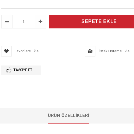
Favorilere Ekle
İstek Listeme Ekle
TAVSIYE ET
ÜRÜN ÖZELLIKLERI