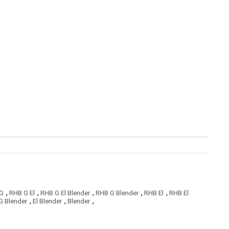
,
,
,
,
,
G
RHB G El
RHB G El Blender
RHB G Blender
RHB El
RHB El
,
,
,
G Blender
El Blender
Blender