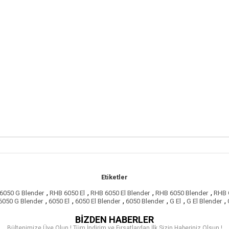
Etiketler
,
,
,
,
6050 G Blender
RHB 6050 El
RHB 6050 El Blender
RHB 6050 Blender
RHB 
,
,
,
,
,
,
6050 G Blender
6050 El
6050 El Blender
6050 Blender
G El
G El Blender
BİZDEN HABERLER
Bültenimize Üye Olun ! Tüm İndirim ve Fırsatlardan İlk Sizin Haberiniz Olsun !