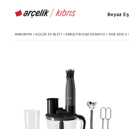
Beyaz E
ANASAYFA
>
KÜÇÜK EV ALETI
>
KARIŞTIRICI&DOĞRAYICI
>
RHB 6050 G