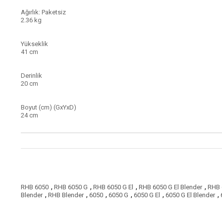
Ağırlık: Paketsiz
2.36 kg
Yükseklik
41 cm
Derinlik
20 cm
Boyut (cm) (GxYxD)
24 cm
,
,
,
,
RHB 6050
RHB 6050 G
RHB 6050 G El
RHB 6050 G El Blender
RHB 
,
,
,
,
,
,
Blender
RHB Blender
6050
6050 G
6050 G El
6050 G El Blender