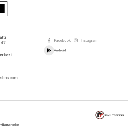
attı
Facebook
Instagram
 47
Android
erkezi
kibris.com
tribütörüdür.