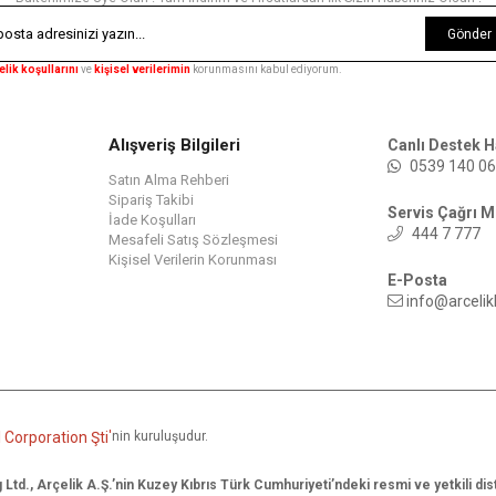
Gönder
elik koşullarını
ve
kişisel verilerimin
korunmasını kabul ediyorum.
Alışveriş Bilgileri
Canlı Destek H
0539 140 06
Satın Alma Rehberi
Sipariş Takibi
Servis Çağrı M
İade Koşulları
444 7 777
Mesafeli Satış Sözleşmesi
Kişisel Verilerin Korunması
E-Posta
info@arcelik
Corporation Şti
'
nin kuruluşudur.
Ltd., Arçelik A.Ş.’nin Kuzey Kıbrıs Türk Cumhuriyeti’ndeki resmi ve yetkili dis