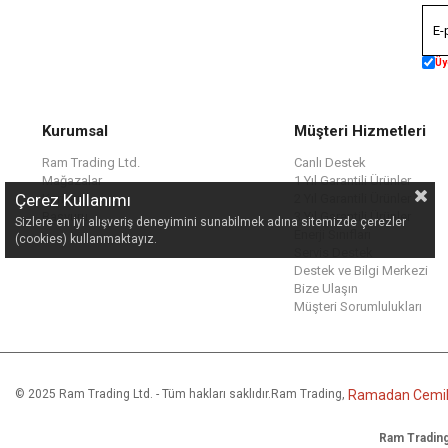
Üy
Kurumsal
Müşteri Hizmetleri
Ram Trading Ltd.
Canlı Destek
Mağazalar
1 Yıl Garantili Ürünler
Çerez Kullanımı
Kariyer
2 Yıl Garantili Ürünler
Başvuru
3 Yıl Garantili Ürünler
Sizlere en iyi alışveriş deneyimini sunabilmek adına sitemizde çerezler
Enerji Sınıfları
(cookies) kullanmaktayız.
Servis Destek
Destek ve Bilgi Merkezi
Bize Ulaşın
Müşteri Sorumlulukları
© 2025 Ram Trading Ltd. - Tüm hakları saklıdır.
Ram Trading,
Ramadan Cemil 
Ram Trading 