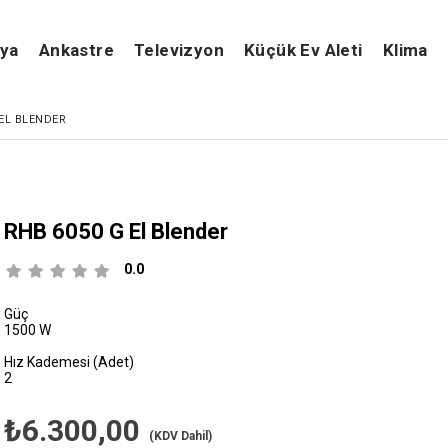
şya
Ankastre
Televizyon
Küçük Ev Aleti
Klima
 EL BLENDER
RHB 6050 G El Blender
0.0
Güç
1500 W
Hız Kademesi (Adet)
2
₺6.300,00
(KDV Dahil)