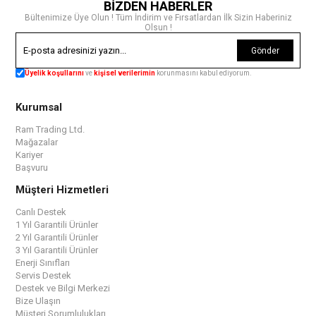
BİZDEN HABERLER
Bültenimize Üye Olun ! Tüm İndirim ve Fırsatlardan İlk Sizin Haberiniz
Olsun !
Gönder
Üyelik koşullarını
ve
kişisel verilerimin
korunmasını kabul ediyorum.
Kurumsal
Ram Trading Ltd.
Mağazalar
Kariyer
Başvuru
Müşteri Hizmetleri
Canlı Destek
1 Yıl Garantili Ürünler
2 Yıl Garantili Ürünler
3 Yıl Garantili Ürünler
Enerji Sınıfları
Servis Destek
Destek ve Bilgi Merkezi
Bize Ulaşın
Müşteri Sorumlulukları