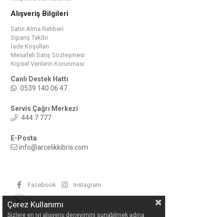
Alışveriş Bilgileri
Satın Alma Rehberi
Sipariş Takibi
İade Koşulları
Mesafeli Satış Sözleşmesi
Kişisel Verilerin Korunması
Canlı Destek Hattı
0539 140 06 47
Servis Çağrı Merkezi
444 7 777
E-Posta
info@arcelikkibris.com
Facebook
Instagram
Android
Çerez Kullanımı
Sizlere en iyi alışveriş deneyimini sunabilmek adına