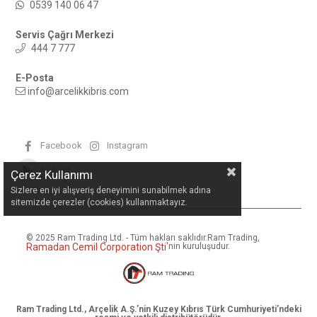
0539 140 06 47
Servis Çağrı Merkezi
444 7 777
E-Posta
info@arcelikkibris.com
Facebook
Instagram
Android
Çerez Kullanımı
Sizlere en iyi alışveriş deneyimini sunabilmek adına
sitemizde çerezler (cookies) kullanmaktayız.
© 2025 Ram Trading Ltd. - Tüm hakları saklıdır.
Ram Trading,
Ramadan Cemil Corporation Şti
'
nin kuruluşudur.
Ram Trading Ltd., Arçelik A.Ş.’nin Kuzey Kıbrıs Türk Cumhuriyeti’ndeki