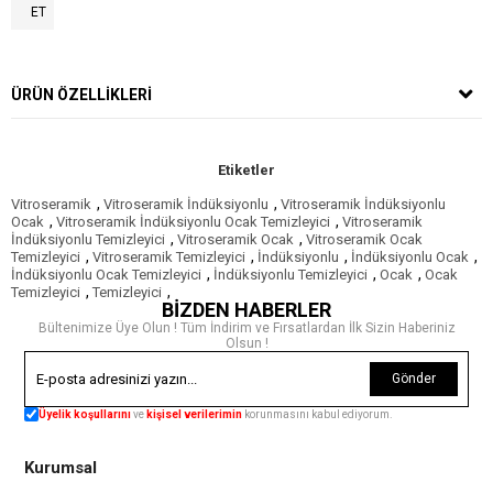
ET
ÜRÜN ÖZELLIKLERI
Etiketler
,
,
Vitroseramik
Vitroseramik İndüksiyonlu
Vitroseramik İndüksiyonlu
,
,
Ocak
Vitroseramik İndüksiyonlu Ocak Temizleyici
Vitroseramik
,
,
İndüksiyonlu Temizleyici
Vitroseramik Ocak
Vitroseramik Ocak
,
,
,
,
Temizleyici
Vitroseramik Temizleyici
İndüksiyonlu
İndüksiyonlu Ocak
,
,
,
İndüksiyonlu Ocak Temizleyici
İndüksiyonlu Temizleyici
Ocak
Ocak
,
,
Temizleyici
Temizleyici
BİZDEN HABERLER
Bültenimize Üye Olun ! Tüm İndirim ve Fırsatlardan İlk Sizin Haberiniz
Olsun !
Gönder
Üyelik koşullarını
ve
kişisel verilerimin
korunmasını kabul ediyorum.
Kurumsal