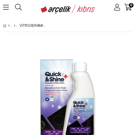
0
VITROSERAMIK & İNDÜKSIYONLU OCAK TEMIZLEYICI