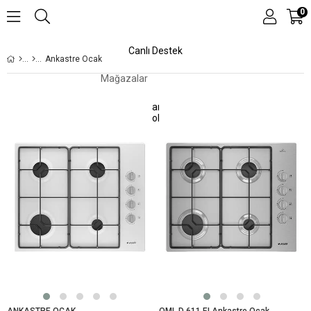
0
Canlı Destek
Ankastre Ocak
Mağazalar
Kampanyalar
Teknolojiler
ANKASTRE OCAK
OML D 611 EI Ankastre Ocak