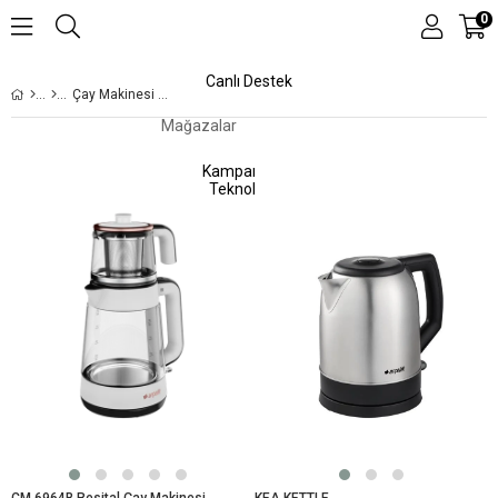
0
Canlı Destek
Çay Makinesi & Kettle
Mağazalar
Kampanyalar
Teknolojiler
CM 6964B Resital Çay Makinesi
KEA KETTLE