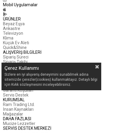
Mobil Uygulamalar
ÜRÜNLER
Beyaz Eşya
Ankastre
Televizyon
Klima
Küçük Ev Aleti
Quick&Shine
ALIŞVERİŞ BİLGİLERİ
Sipariş Süreci
Sipariş Takibi
İade Koşulları
Çerez Kullanımı
Mesafeli Satış Sözleşmesi
Sizlere en iyi alışveriş deneyimini sunabilmek adına
Kişisel Verilerin Korunması
sitemizde çerezler(cookies) kullanmaktayız. Detaylı bilgi
MÜŞTERİ HİZMETLERİ
için Kvkk sözleşmesini inceleyebilirsiniz.
Canlı Destek
Garanti Koşulları
Servis Destek
KURUMSAL
Ram Trading Ltd.
İnsan Kaynakları
Mağazalar
DAHA FAZLASI
Mucize Lezzetler
SERVİS DESTEK MERKEZİ