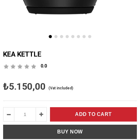
KEA KETTLE
0.0
₺5.150,00
(Vat included)