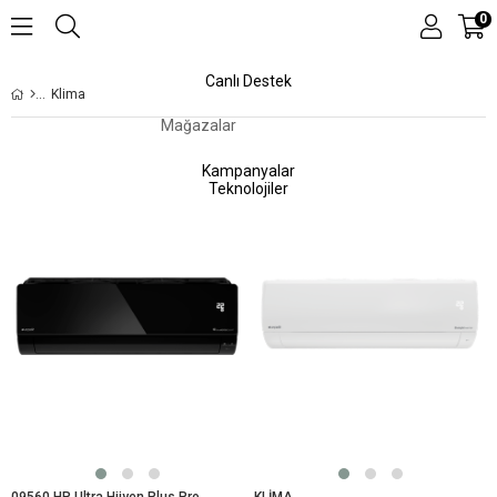
0
Canlı Destek
Klima
Mağazalar
Kampanyalar
Teknolojiler
09560 HP Ultra Hijyen Plus Prosmart Inverter Split Klima
KLİMA