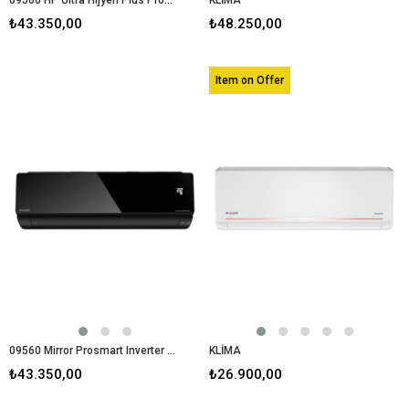
₺43.350,00
₺48.250,00
Item on Offer
09560 Mirror Prosmart Inverter Klima Black 9000 BTU/h Split Klima
KLİMA
₺43.350,00
₺26.900,00