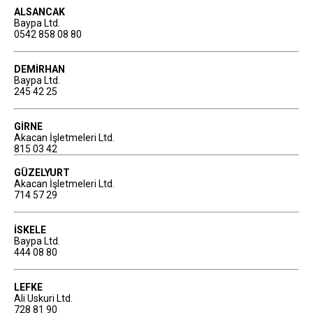
ALSANCAK
Baypa Ltd.
0542 858 08 80
DEMİRHAN
Baypa Ltd.
245 42 25
GİRNE
Akacan İşletmeleri Ltd.
815 03 42
GÜZELYURT
Akacan İşletmeleri Ltd.
714 57 29
İSKELE
Baypa Ltd.
444 08 80
LEFKE
Ali Uskuri Ltd.
728 81 90