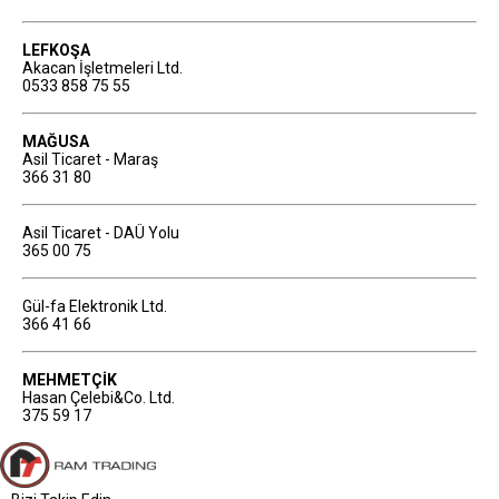
LEFKOŞA
Akacan İşletmeleri Ltd.
0533 858 75 55
MAĞUSA
Asil Ticaret - Maraş
366 31 80
Asil Ticaret - DAÜ Yolu
365 00 75
Gül-fa Elektronik Ltd.
366 41 66
MEHMETÇİK
Hasan Çelebi&Co. Ltd.
375 59 17