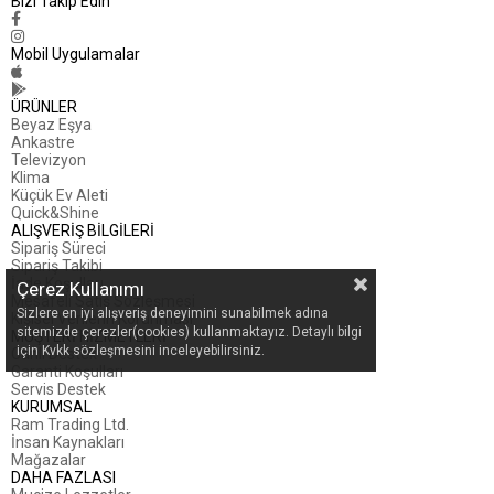
Bizi Takip Edin
Mobil Uygulamalar
ÜRÜNLER
Beyaz Eşya
Ankastre
Televizyon
Klima
Küçük Ev Aleti
Quick&Shine
ALIŞVERİŞ BİLGİLERİ
Sipariş Süreci
Sipariş Takibi
İade Koşulları
Çerez Kullanımı
Mesafeli Satış Sözleşmesi
Sizlere en iyi alışveriş deneyimini sunabilmek adına
Kişisel Verilerin Korunması
sitemizde çerezler(cookies) kullanmaktayız. Detaylı bilgi
MÜŞTERİ HİZMETLERİ
için Kvkk sözleşmesini inceleyebilirsiniz.
Canlı Destek
Garanti Koşulları
Servis Destek
KURUMSAL
Ram Trading Ltd.
İnsan Kaynakları
Mağazalar
DAHA FAZLASI