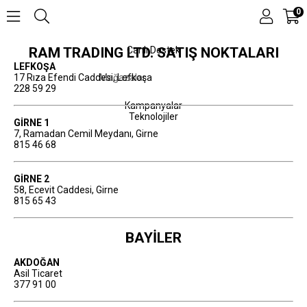
0
RAM TRADING LTD. SATIŞ NOKTALARI
Canlı Destek
LEFKOŞA
17 Rıza Efendi Caddesi, Lefkoşa
Mağazalar
228 59 29
Kampanyalar
Teknolojiler
GİRNE 1
7, Ramadan Cemil Meydanı, Girne
815 46 68
GİRNE 2
58, Ecevit Caddesi, Girne
815 65 43
BAYİLER
AKDOĞAN
Asil Ticaret
377 91 00