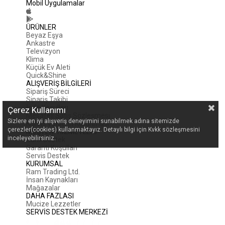
Mobil Uygulamalar
ÜRÜNLER
Beyaz Eşya
Ankastre
Televizyon
Klima
Küçük Ev Aleti
Quick&Shine
ALIŞVERİŞ BİLGİLERİ
Sipariş Süreci
Sipariş Takibi
İade Koşulları
Çerez Kullanımı
Mesafeli Satış Sözleşmesi
Sizlere en iyi alışveriş deneyimini sunabilmek adına sitemizde
Kişisel Verilerin Korunması
çerezler(cookies) kullanmaktayız. Detaylı bilgi için Kvkk sözleşmesini
MÜŞTERİ HİZMETLERİ
inceleyebilirsiniz.
Canlı Destek
Garanti Koşulları
Servis Destek
KURUMSAL
Ram Trading Ltd.
İnsan Kaynakları
Mağazalar
DAHA FAZLASI
Mucize Lezzetler
SERVİS DESTEK MERKEZİ