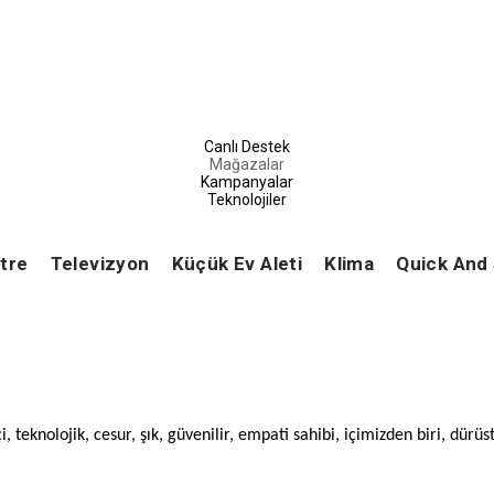
Canlı Destek
Mağazalar
Kampanyalar
Teknolojiler
tre
Televizyon
Küçük Ev Aleti
Klima
Quick And
, teknolojik, cesur, şık, güvenilir, empati sahibi, içimizden biri, dürüst