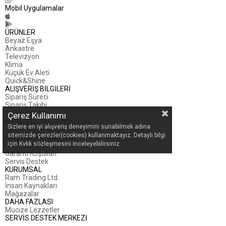
Mobil Uygulamalar
ÜRÜNLER
Beyaz Eşya
Ankastre
Televizyon
Klima
Küçük Ev Aleti
Quick&Shine
ALIŞVERİŞ BİLGİLERİ
Sipariş Süreci
Sipariş Takibi
İade Koşulları
Çerez Kullanımı
Mesafeli Satış Sözleşmesi
Sizlere en iyi alışveriş deneyimini sunabilmek adına
Kişisel Verilerin Korunması
sitemizde çerezler(cookies) kullanmaktayız. Detaylı bilgi
MÜŞTERİ HİZMETLERİ
için Kvkk sözleşmesini inceleyebilirsiniz.
Canlı Destek
Garanti Koşulları
Servis Destek
KURUMSAL
Ram Trading Ltd.
İnsan Kaynakları
Mağazalar
DAHA FAZLASI
Mucize Lezzetler
SERVİS DESTEK MERKEZİ