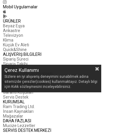
Mobil Uygulamalar
ÜRÜNLER
Beyaz Eşya
Ankastre
Televizyon
Klima
Küçük Ev Aleti
Quick&Shine
ALIŞVERİŞ BİLGİLERİ
Sipariş Süreci
Sipariş Takibi
İade Koşulları
Çerez Kullanımı
Mesafeli Satış Sözleşmesi
Sizlere en iyi alışveriş deneyimini sunabilmek adına
Kişisel Verilerin Korunması
sitemizde çerezler(cookies) kullanmaktayız. Detaylı bilgi
MÜŞTERİ HİZMETLERİ
için Kvkk sözleşmesini inceleyebilirsiniz.
Canlı Destek
Garanti Koşulları
Servis Destek
KURUMSAL
Ram Trading Ltd.
İnsan Kaynakları
Mağazalar
DAHA FAZLASI
Mucize Lezzetler
SERVİS DESTEK MERKEZİ