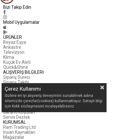
Bizi Takip Edin
Mobil Uygulamalar
ÜRÜNLER
Beyaz Eşya
Ankastre
Televizyon
Klima
Küçük Ev Aleti
Quick&Shine
ALIŞVERİŞ BİLGİLERİ
Sipariş Süreci
Sipariş Takibi
İade Koşulları
Çerez Kullanımı
Mesafeli Satış Sözleşmesi
Sizlere en iyi alışveriş deneyimini sunabilmek adına
Kişisel Verilerin Korunması
sitemizde çerezler(cookies) kullanmaktayız. Detaylı bilgi
MÜŞTERİ HİZMETLERİ
için Kvkk sözleşmesini inceleyebilirsiniz.
Canlı Destek
Garanti Koşulları
Servis Destek
KURUMSAL
Ram Trading Ltd.
İnsan Kaynakları
Mağazalar