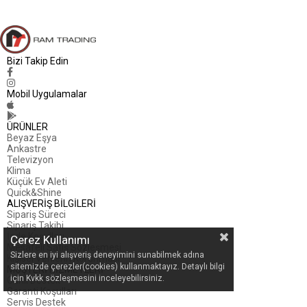
Bizi Takip Edin
Mobil Uygulamalar
ÜRÜNLER
Beyaz Eşya
Ankastre
Televizyon
Klima
Küçük Ev Aleti
Quick&Shine
ALIŞVERİŞ BİLGİLERİ
Sipariş Süreci
Sipariş Takibi
İade Koşulları
Çerez Kullanımı
Mesafeli Satış Sözleşmesi
Sizlere en iyi alışveriş deneyimini sunabilmek adına
Kişisel Verilerin Korunması
sitemizde çerezler(cookies) kullanmaktayız. Detaylı bilgi
MÜŞTERİ HİZMETLERİ
için Kvkk sözleşmesini inceleyebilirsiniz.
Canlı Destek
Garanti Koşulları
Servis Destek