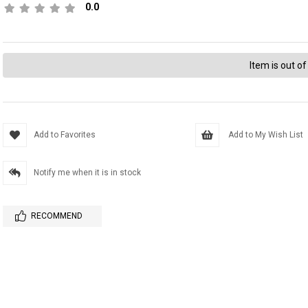
0.0
Item is out of
Add to Favorites
Add to My Wish List
Notify me when it is in stock
RECOMMEND