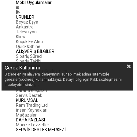
Mobil Uygulamalar
ÜRÜNLER
Beyaz Eşya
Ankastre
Televizyon
Klima
Küçük Ev Aleti
Quick&Shine
ALIŞVERİŞ BİLGİLERİ
Sipariş Süreci
Sipariş Takibi
İade Koşulları
Çerez Kullanımı
Mesafeli Satış Sözleşmesi
Sizlere en iyi alışveriş deneyimini sunabilmek adına sitemizde
Kişisel Verilerin Korunması
çerezler(cookies) kullanmaktayız. Detaylı bilgi için Kvkk sözleşmesini
MÜŞTERİ HİZMETLERİ
inceleyebilirsiniz.
Canlı Destek
Garanti Koşulları
Servis Destek
KURUMSAL
Ram Trading Ltd.
İnsan Kaynakları
Mağazalar
DAHA FAZLASI
Mucize Lezzetler
SERVİS DESTEK MERKEZİ