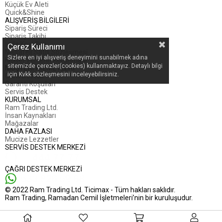
Küçük Ev Aleti
Quick&Shine
ALIŞVERİŞ BİLGİLERİ
Sipariş Süreci
Sipariş Takibi
İade Koşulları
Çerez Kullanımı
Mesafeli Satış Sözleşmesi
Sizlere en iyi alışveriş deneyimini sunabilmek adına
Kişisel Verilerin Korunması
sitemizde çerezler(cookies) kullanmaktayız. Detaylı bilgi
MÜŞTERİ HİZMETLERİ
için Kvkk sözleşmesini inceleyebilirsiniz.
Canlı Destek
Garanti Koşulları
Servis Destek
KURUMSAL
Ram Trading Ltd.
İnsan Kaynakları
Mağazalar
DAHA FAZLASI
Mucize Lezzetler
SERVİS DESTEK MERKEZİ
ÇAĞRI DESTEK MERKEZİ
© 2022 Ram Trading Ltd. Ticimax - Tüm hakları saklıdır.
Ram Trading, Ramadan Cemil İşletmeleri’nin bir kuruluşudur.