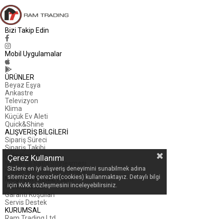
Bizi Takip Edin
Mobil Uygulamalar
ÜRÜNLER
Beyaz Eşya
Ankastre
Televizyon
Klima
Küçük Ev Aleti
Quick&Shine
ALIŞVERİŞ BİLGİLERİ
Sipariş Süreci
Sipariş Takibi
İade Koşulları
Çerez Kullanımı
Mesafeli Satış Sözleşmesi
Sizlere en iyi alışveriş deneyimini sunabilmek adına
Kişisel Verilerin Korunması
sitemizde çerezler(cookies) kullanmaktayız. Detaylı bilgi
MÜŞTERİ HİZMETLERİ
için Kvkk sözleşmesini inceleyebilirsiniz.
Canlı Destek
Garanti Koşulları
Servis Destek
KURUMSAL
Ram Trading Ltd.