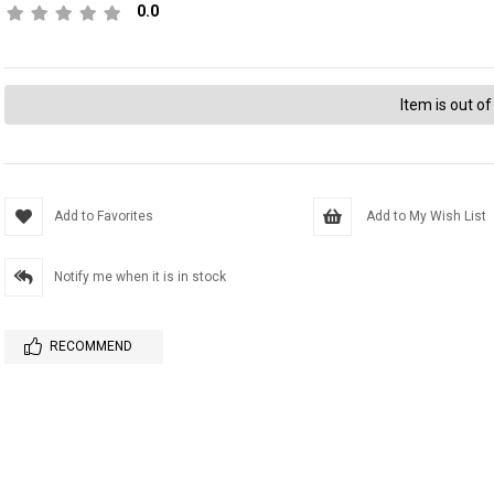
0.0
Item is out of
Add to Favorites
Add to My Wish List
Notify me when it is in stock
RECOMMEND