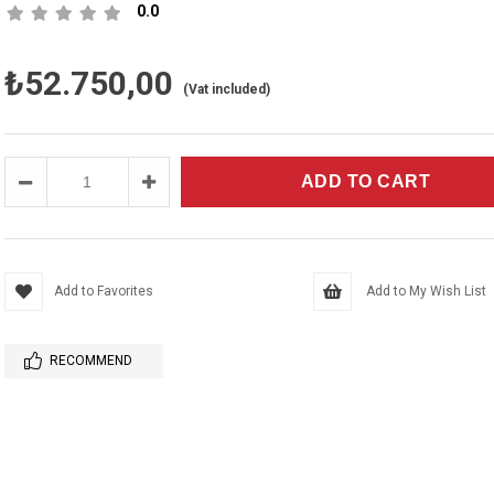
0.0
₺52.750,00
(Vat included)
Add to Favorites
Add to My Wish List
RECOMMEND