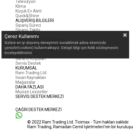
Televizyon
Klima
Küçük Ev Aleti
Quick&Shine
ALIŞVERİŞ BİLGİLERİ
Sipariş Süreci
Sipariş Takibi
İade Koşulları
Çerez Kullanımı
Mesafeli Satış Sözleşmesi
Sizlere en iyi alışveriş deneyimini sunabilmek adına sitemizde
Kişisel Verilerin Korunması
çerezler(cookies) kullanmaktayız. Detaylı bilgi için Kvkk sözleşmesini
MÜŞTERİ HİZMETLERİ
inceleyebilirsiniz.
Canlı Destek
Garanti Koşulları
Servis Destek
KURUMSAL
Ram Trading Ltd.
İnsan Kaynakları
Mağazalar
DAHA FAZLASI
Mucize Lezzetler
SERVİS DESTEK MERKEZİ
ÇAĞRI DESTEK MERKEZİ
© 2022 Ram Trading Ltd. Ticimax - Tüm hakları saklıdır.
Ram Trading, Ramadan Cemil İşletmeleri’nin bir kuruluşu