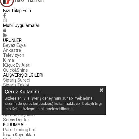
Bizi Takip Edin
Mobil Uygulamalar
ÜRÜNLER
Beyaz Eşya
Ankastre
Televizyon
Klima
Küçük Ev Aleti
Quick&Shine
ALIŞVERİŞ BİLGİLERİ
Sipariş Süreci
Sipariş Takibi
İade Koşulları
Çerez Kullanımı
Mesafeli Satış Sözleşmesi
Sizlere en iyi alışveriş deneyimini sunabilmek adına
Kişisel Verilerin Korunması
sitemizde çerezler(cookies) kullanmaktayız. Detaylı bilgi
MÜŞTERİ HİZMETLERİ
için Kvkk sözleşmesini inceleyebilirsiniz.
Canlı Destek
Garanti Koşulları
Servis Destek
KURUMSAL
Ram Trading Ltd.
İnsan Kaynakları