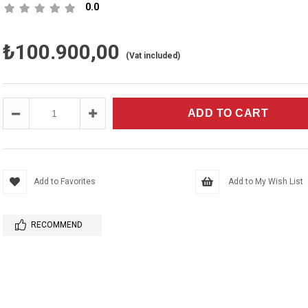
0.0
₺100.900,00
(Vat included)
Add to Favorites
Add to My Wish List
RECOMMEND