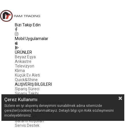
Bizi Takip Edin
Mobil Uygulamalar
ÜRÜNLER
Beyaz Eşya
Ankastre
Televizyon
Klima
Küçük Ev Aleti
Quick&Shine
ALIŞVERİŞ BİLGİLERİ
Sipariş Süreci
Sipariş Takibi
İade Koşulları
Çerez Kullanımı
Mesafeli Satış Sözleşmesi
Sizlere en iyi alışveriş deneyimini sunabilmek adına sitemizde
Kişisel Verilerin Korunması
çerezler(cookies) kullanmaktayız. Detaylı bilgi için Kvkk sözleşmesini
MÜŞTERİ HİZMETLERİ
inceleyebilirsiniz.
Canlı Destek
Garanti Koşulları
Servis Destek