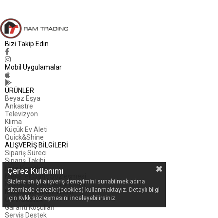
Bizi Takip Edin
Mobil Uygulamalar
ÜRÜNLER
Beyaz Eşya
Ankastre
Televizyon
Klima
Küçük Ev Aleti
Quick&Shine
ALIŞVERİŞ BİLGİLERİ
Sipariş Süreci
Sipariş Takibi
İade Koşulları
Çerez Kullanımı
Mesafeli Satış Sözleşmesi
Sizlere en iyi alışveriş deneyimini sunabilmek adına
Kişisel Verilerin Korunması
sitemizde çerezler(cookies) kullanmaktayız. Detaylı bilgi
MÜŞTERİ HİZMETLERİ
için Kvkk sözleşmesini inceleyebilirsiniz.
Canlı Destek
Garanti Koşulları
Servis Destek