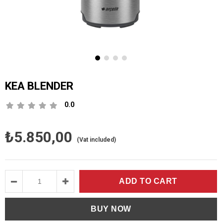
KEA BLENDER
0.0
₺5.850,00
(Vat included)