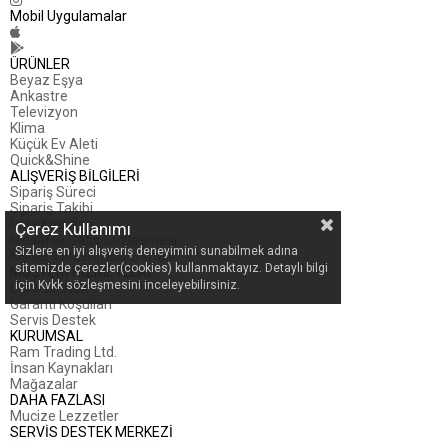
Mobil Uygulamalar
ÜRÜNLER
Beyaz Eşya
Ankastre
Televizyon
Klima
Küçük Ev Aleti
Quick&Shine
ALIŞVERİŞ BİLGİLERİ
Sipariş Süreci
Sipariş Takibi
İade Koşulları
Çerez Kullanımı
Mesafeli Satış Sözleşmesi
Sizlere en iyi alışveriş deneyimini sunabilmek adına
Kişisel Verilerin Korunması
sitemizde çerezler(cookies) kullanmaktayız. Detaylı bilgi
MÜŞTERİ HİZMETLERİ
için Kvkk sözleşmesini inceleyebilirsiniz.
Canlı Destek
Garanti Koşulları
Servis Destek
KURUMSAL
Ram Trading Ltd.
İnsan Kaynakları
Mağazalar
DAHA FAZLASI
Mucize Lezzetler
SERVİS DESTEK MERKEZİ