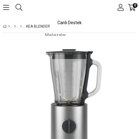
0
Canlı Destek
KEA BLENDER
Mağazalar
Kampanyalar
Teknolojiler