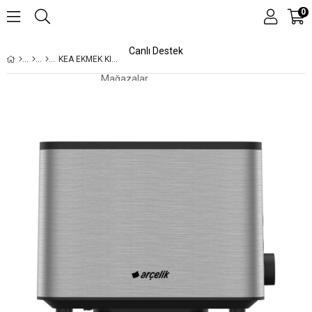
0
Canlı Destek
KEA EKMEK KIZARTMA MAKINESI
Mağazalar
Kampanyalar
Teknolojiler