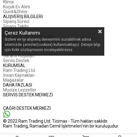
Klima
Küçük Ev Aleti
Quick&Shine
ALIŞVERİŞ BİLGİLERİ
Sipariş Süreci
Sipariş Takibi
İade Koşulları
Çerez Kullanımı
Mesafeli Satış Sözleşmesi
Sizlere en iyi alışveriş deneyimini sunabilmek adına
Kişisel Verilerin Korunması
sitemizde çerezler(cookies) kullanmaktayız. Detaylı bilgi
MÜŞTERİ HİZMETLERİ
için Kvkk sözleşmesini inceleyebilirsiniz.
Canlı Destek
Garanti Koşulları
Servis Destek
KURUMSAL
Ram Trading Ltd.
İnsan Kaynakları
Mağazalar
DAHA FAZLASI
Mucize Lezzetler
SERVİS DESTEK MERKEZİ
ÇAĞRI DESTEK MERKEZİ
© 2022 Ram Trading Ltd. Ticimax - Tüm hakları saklıdır.
Ram Trading, Ramadan Cemil İşletmeleri’nin bir kuruluşudur.