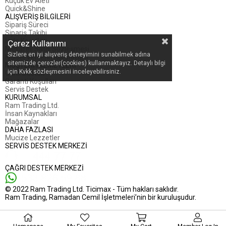
Küçük Ev Aleti
Quick&Shine
ALIŞVERİŞ BİLGİLERİ
Sipariş Süreci
Sipariş Takibi
İade Koşulları
Çerez Kullanımı
Mesafeli Satış Sözleşmesi
Sizlere en iyi alışveriş deneyimini sunabilmek adına
Kişisel Verilerin Korunması
sitemizde çerezler(cookies) kullanmaktayız. Detaylı bilgi
MÜŞTERİ HİZMETLERİ
için Kvkk sözleşmesini inceleyebilirsiniz.
Canlı Destek
Garanti Koşulları
Servis Destek
KURUMSAL
Ram Trading Ltd.
İnsan Kaynakları
Mağazalar
DAHA FAZLASI
Mucize Lezzetler
SERVİS DESTEK MERKEZİ
ÇAĞRI DESTEK MERKEZİ
© 2022 Ram Trading Ltd. Ticimax - Tüm hakları saklıdır.
Ram Trading, Ramadan Cemil İşletmeleri’nin bir kuruluşudur.