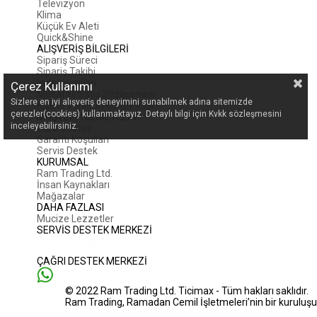
Televizyon
Klima
Küçük Ev Aleti
Quick&Shine
ALIŞVERİŞ BİLGİLERİ
Sipariş Süreci
Sipariş Takibi
İade Koşulları
Çerez Kullanımı
Mesafeli Satış Sözleşmesi
Sizlere en iyi alışveriş deneyimini sunabilmek adına sitemizde
Kişisel Verilerin Korunması
çerezler(cookies) kullanmaktayız. Detaylı bilgi için Kvkk sözleşmesini
MÜŞTERİ HİZMETLERİ
inceleyebilirsiniz.
Canlı Destek
Garanti Koşulları
Servis Destek
KURUMSAL
Ram Trading Ltd.
İnsan Kaynakları
Mağazalar
DAHA FAZLASI
Mucize Lezzetler
SERVİS DESTEK MERKEZİ
ÇAĞRI DESTEK MERKEZİ
© 2022 Ram Trading Ltd. Ticimax - Tüm hakları saklıdır.
Ram Trading, Ramadan Cemil İşletmeleri’nin bir kuruluşu