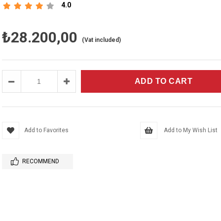
4.0
₺28.200,00
(Vat included)
Add to Favorites
Add to My Wish List
RECOMMEND