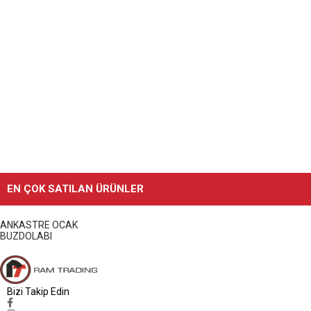
S
₺
L
A
S
EN ÇOK SATILAN ÜRÜNLER
ANKASTRE OCAK
BUZDOLABI
Bizi Takip Edin