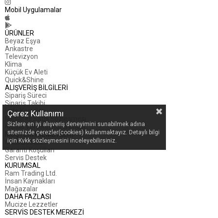
Mobil Uygulamalar
ÜRÜNLER
Beyaz Eşya
Ankastre
Televizyon
Klima
Küçük Ev Aleti
Quick&Shine
ALIŞVERİŞ BİLGİLERİ
Sipariş Süreci
Sipariş Takibi
İade Koşulları
Çerez Kullanımı
Mesafeli Satış Sözleşmesi
Sizlere en iyi alışveriş deneyimini sunabilmek adına
Kişisel Verilerin Korunması
sitemizde çerezler(cookies) kullanmaktayız. Detaylı bilgi
MÜŞTERİ HİZMETLERİ
için Kvkk sözleşmesini inceleyebilirsiniz.
Canlı Destek
Garanti Koşulları
Servis Destek
KURUMSAL
Ram Trading Ltd.
İnsan Kaynakları
Mağazalar
DAHA FAZLASI
Mucize Lezzetler
SERVİS DESTEK MERKEZİ