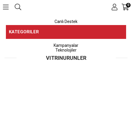
0
Canlı Destek
KATEGORILER
Mağazalar
Kampanyalar
Teknolojiler
S
VITRINURUNLER
₺
1
₺
P
₺
D